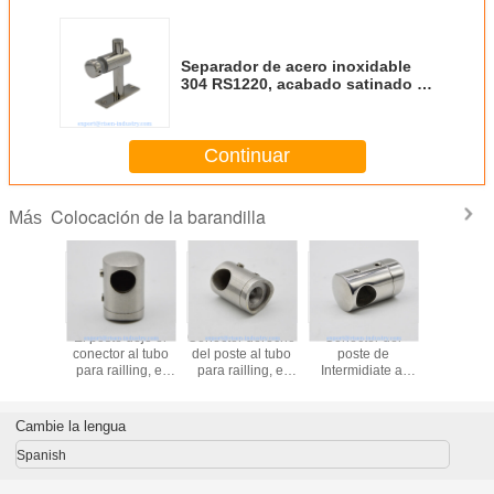
Separador de acero inoxidable
304 RS1220, acabado satinado o
espejo, tamaño 16X25X94MM
Continuar
Colocación de la barandilla
Más
El poste dejó el
Conector derecho
Conector del
Conector d
conector al tubo
del poste al tubo
poste de
90 grados
para railling, el
para railling, el
Intermidiate al
material, 
acabamiento del
acabamiento del
tubo para railling,
acaba
satén o del
satén o del
el acabamiento
espejo, p
espejo, SS304
espejo, SS304
del satén o del
tubo 50
Cambie la lengua
espejo, SS304
Spanish