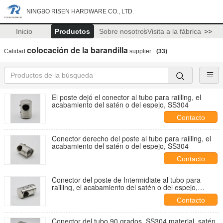
NINGBO RISEN HARDWARE CO., LTD.
Inicio
Productos
Sobre nosotros
Visita a la fábrica
>>
colocación de la barandilla
Calidad
supplier.
(33)
El poste dejó el conector al tubo para railling, el
acabamiento del satén o del espejo, SS304
Contacto
Conector derecho del poste al tubo para railling, el
acabamiento del satén o del espejo, SS304
Contacto
Conector del poste de Intermidiate al tubo para
railling, el acabamiento del satén o del espejo,
SS304
Contacto
Conector del tubo 90 grados, SS304 material, satén