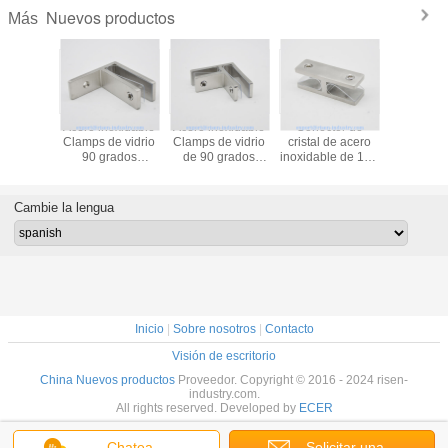
Nuevos productos
Más
Acero inoxidable
Acero inoxidable
Conector de
Conector d
Clamps de vidrio
Clamps de vidrio
cristal de acero
a tubo p
90 grados
de 90 grados
inoxidable de 180
sistem
RS2315 pared a
RS2314 más,
grados RS2313
deslizami
vidrio, 70X25mm,
70X25mm, grosor
más, 80X25mm,
puertas d
grosor 5mm,
5mm, satén
grosor 5mm,
acabado d
Cambie la lengua
satén SS304,
SS304, espejo,
satén SS304,
o espejo,
espejo, negro
negro
espejo, negro
Inicio
|
Sobre nosotros
|
Contacto
Visión de escritorio
China Nuevos productos
Proveedor. Copyright © 2016 - 2024 risen-
industry.com.
All rights reserved. Developed by
ECER
Chatea
Solicitar una