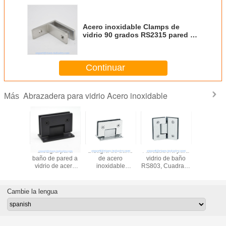
Acero inoxidable Clamps de
vidrio 90 grados RS2315 pared a
vidrio, 70X25mm, grosor 5mm,
satén SS304, espejo, negro
Continuar
Abrazadera para vidrio Acero inoxidable
Más
Bisagra para
Bisagra de baño
Abrazadera para
Abrazade
baño de pared a
de acero
vidrio de baño
vidrio d
vidrio de acero
inoxidable
RS803, Cuadrada
RS804, C
inoxidable
RS802, cuadrada
135 grados, acero
180 gra
RS801, cuadrada
de 90 grados,
inoxidable
material
de 90 grados,
bisagra de
304201316,
inoxida
Cambie la lengua
acero inoxidable
conector de pared
satinado o espejo
satinado o
de un lado
a vidrio, satinado,
espejo, dorado,
negro