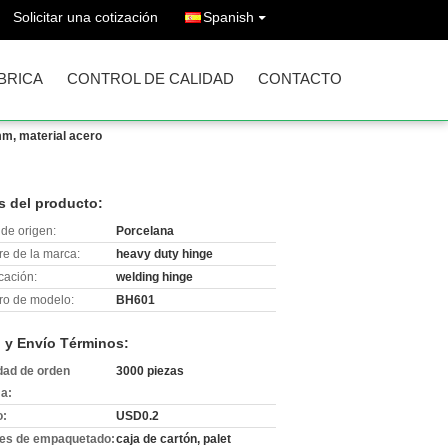
Solicitar una cotización
Spanish
ÁBRICA
CONTROL DE CALIDAD
CONTACTO
m, material acero
s del producto:
de origen:
Porcelana
e de la marca:
heavy duty hinge
icación:
welding hinge
o de modelo:
BH601
 y Envío Términos:
dad de orden
3000 piezas
a:
o:
USD0.2
les de empaquetado:
caja de cartón, palet