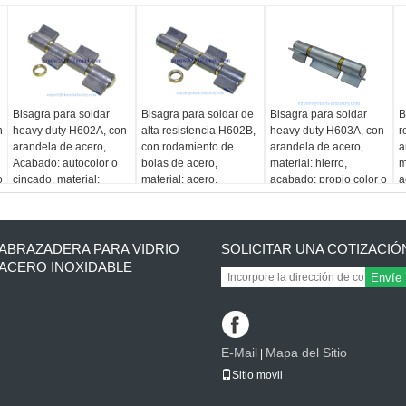
Bisagra para soldar
Bisagra para soldar de
Bisagra para soldar
B
n
heavy duty H602A, con
alta resistencia H602B,
heavy duty H603A, con
r
arandela de acero,
con rodamiento de
arandela de acero,
a
Acabado: autocolor o
bolas de acero,
material: hierro,
m
o
cincado, material:
material: acero,
acabado: propio color o
a
hierro
acabado: autocolor o
cincado
z
cincado
ABRAZADERA PARA VIDRIO
SOLICITAR UNA COTIZACIÓ
ACERO INOXIDABLE
Envíe
E-Mail
Mapa del Sitio
|
Sitio movil