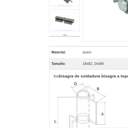
Material:
acero
Tamaño:
18x82, 24x88
los
bisagra de soldadura bisagra a to