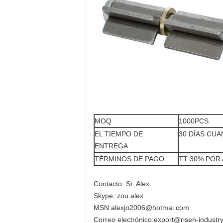
MOQ
1000PCS
EL TIEMPO DE
30 DÍAS CU
ENTREGA
TÉRMINOS DE PAGO
TT 30% POR 
Contacto: Sr. Alex
Skype: zou.alex
MSN:
alexjo2006@hotmai.com
Correo electrónico:
export@risen-industr