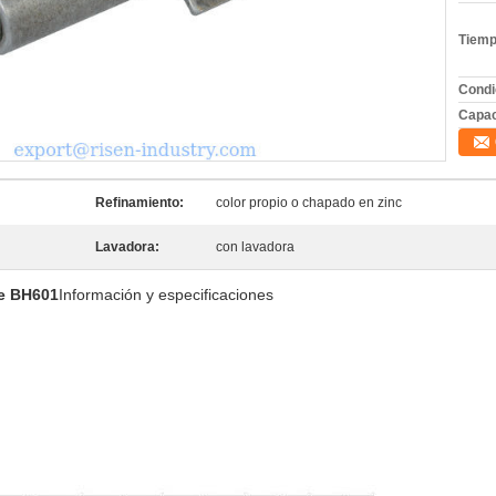
Tiemp
Condi
Capac
Refinamiento:
color propio o chapado en zinc
Lavadora:
con lavadora
pe BH601
Información y especificaciones