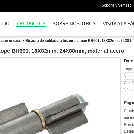
Soporte y Ventas :
NICIO
PRODUCTOS
SOBRE NOSOTROS
VISITA A LA F
rvicio pesado
Bisagra de soldadura bisagra a tope BH601, 18X82mm, 24X88m
a tope BH601, 18X82mm, 24X88mm, material acero
Dato
Lugar 
Nombr
Certif
Númer
Pago
Canti
mínim
Preci
Detal