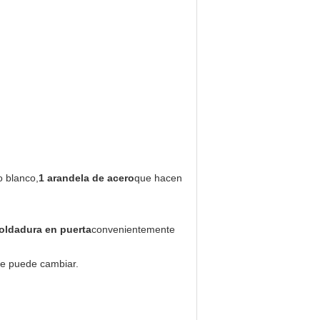
o blanco,
1 arandela de acero
que hacen
oldadura en puerta
convenientemente
 se puede cambiar.