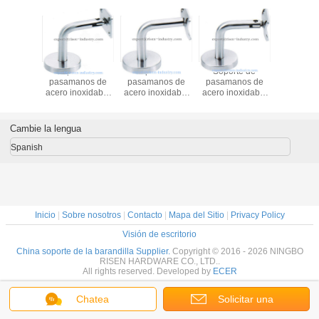
te de
Soporte de
Soporte de
Soporte de
Soport
nos de
pasamanos de
pasamanos de
pasamanos de
pasaman
oxidable
acero inoxidable
acero inoxidable
acero inoxidable
acero ino
 pared a
RS304 de pared a
para pasamanos
conector de pared
RS301 de 
acabado
barandilla,
RS305, acabado
a carril RS306,
riel, acce
o espejo,
acabado satinado
Satinado o
acabado satinado
pasama
Cambie la lengua
año
o espejo, tamaño
Espejo, tamaño
o espejo
acabado s
x60mm
12x60x60mm
60x60mm
y esp
Spanish
Inicio
|
Sobre nosotros
|
Contacto
|
Mapa del Sitio
|
Privacy Policy
Visión de escritorio
China soporte de la barandilla Supplier.
Copyright © 2016 - 2026 NINGBO
RISEN HARDWARE CO., LTD..
All rights reserved. Developed by
ECER
Chatea
Solicitar una