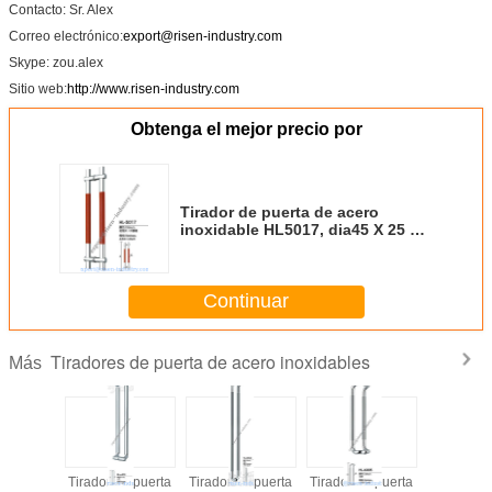
Contacto: Sr. Alex
Correo electrónico:
export@risen-industry.com
Skype: zou.alex
Sitio web:
http://www.risen-industry.com
Obtenga el mejor precio por
Tirador de puerta de acero
inoxidable HL5017, dia45 X 25 X
800
Continuar
Tiradores de puerta de acero inoxidables
Más
de puerta
Tirador de puerta
Tirador de puerta
Tirador de puerta
Tirador de