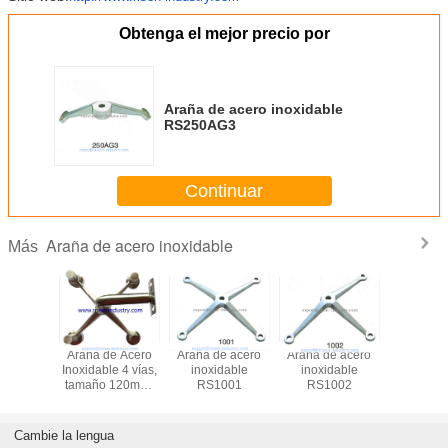
Obtenga el mejor precio por
Araña de acero inoxidable
RS250AG3
Continuar
Araña de acero inoxidable
Más
Araña de Acero
Araña de acero
Araña de acero
Araña de
Inoxidable 4 vías,
inoxidable
inoxidable
inoxid
tamaño 120mm,
RS1001
RS1002
RS10
Acabado Espejo o
Satinado
Cambie la lengua