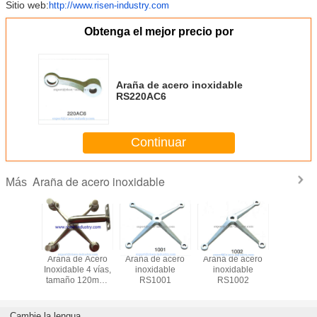
Sitio web:
http://www.risen-industry.com
Obtenga el mejor precio por
Araña de acero inoxidable
RS220AC6
Continuar
Araña de acero inoxidable
Más
Araña de Acero
Araña de acero
Araña de acero
Araña de
Inoxidable 4 vías,
inoxidable
inoxidable
inoxid
tamaño 120mm,
RS1001
RS1002
RS10
Acabado Espejo o
Satinado
Cambie la lengua