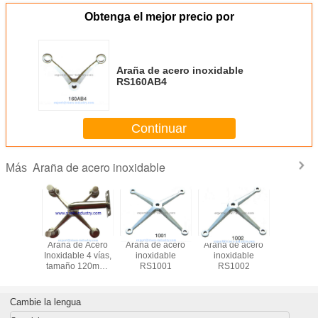
Obtenga el mejor precio por
Araña de acero inoxidable
RS160AB4
Continuar
Araña de acero inoxidable
Más
Araña de Acero
Araña de acero
Araña de acero
Araña de
Inoxidable 4 vías,
inoxidable
inoxidable
inoxid
tamaño 120mm,
RS1001
RS1002
RS10
Acabado Espejo o
Satinado
Cambie la lengua