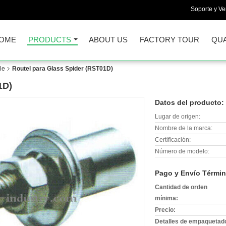
Soporte y Ve
OME
PRODUCTS
ABOUT US
FACTORY TOUR
QUA
le
Routel para Glass Spider (RST01D)
1D)
Datos del producto:
Lugar de origen:
Nombre de la marca:
Certificación:
Número de modelo:
Pago y Envío Términ
Cantidad de orden
mínima:
Precio:
Detalles de empaquetad