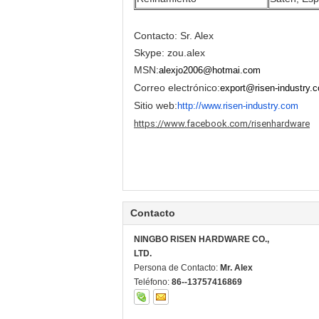
Contacto: Sr. Alex
Skype: zou.alex
MSN:
alexjo2006@hotmai.com
Correo electrónico:
export@risen-industry.
Sitio web:
http://www.risen-industry.com
https://www.facebook.com/risenhardware
Contacto
NINGBO RISEN HARDWARE CO.,
LTD.
Persona de Contacto:
Mr. Alex
Teléfono:
86--13757416869