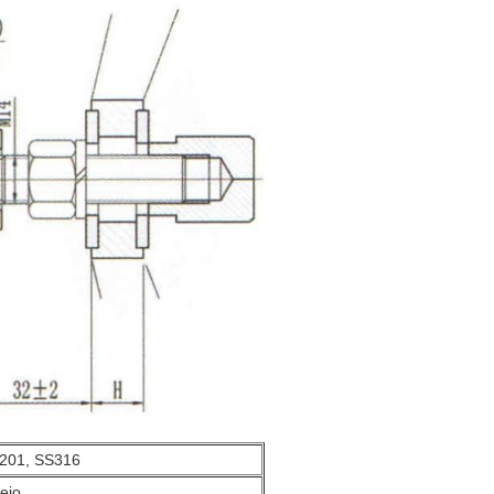
201, SS316
ejo