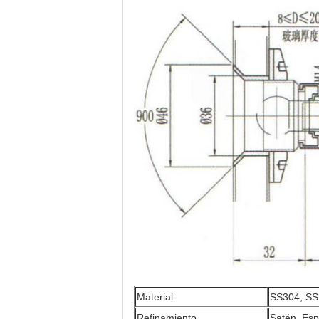
Material
SS304, SS
Refinamiento
Satén, Esp