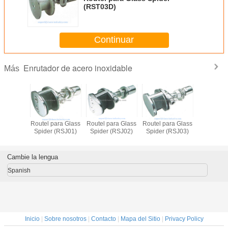
(RST03D)
Continuar
Enrutador de acero inoxidable
Más
Routel para Glass
Routel para Glass
Routel para Glass
Routel par
Spider (RSJ01)
Spider (RSJ02)
Spider (RSJ03)
Spider (
Cambie la lengua
Spanish
Inicio
|
Sobre nosotros
|
Contacto
|
Mapa del Sitio
|
Privacy Policy