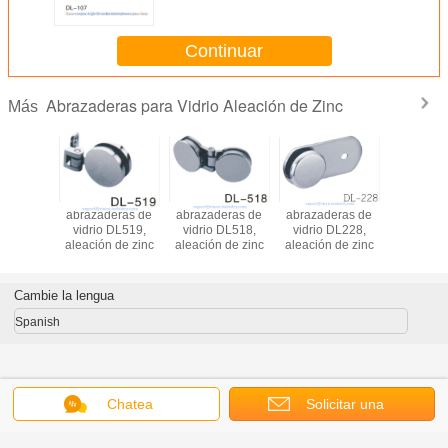
Continuar
Abrazaderas para Vidrio Aleación de Zinc
Más
abrazaderas de
abrazaderas de
abrazaderas de
abrazaderas de
ab
vidrio DL519,
vidrio DL518,
vidrio DL228,
vidrio DL102,
aleación de zinc
aleación de zinc
aleación de zinc
Material Aleación
Ma
de zinc, Acabado
de
satinado o
cromado
Cambie la lengua
Spanish
Chatea
Solicitar una
Inicio
|
About Us
|
Contact Us
|
Mapa del Sitio
|
Privacy Policy
cotización
Visión de escritorio