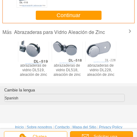
Continuar
Abrazaderas para Vidrio Aleación de Zinc
Más
ras para
abrazaderas de
abrazaderas de
abrazaderas de
abrazade
 DL220,
vidrio DL519,
vidrio DL518,
vidrio DL228,
vidrio D
al Tipo
aleación de zinc
aleación de zinc
aleación de zinc
Material A
 de zinc,
de zinc, 
ado o
satina
ipo doble
crom
Cambie la lengua
Spanish
Inicio
|
Sobre nosotros
|
Contacto
|
Mapa del Sitio
|
Privacy Policy
Visión de escritorio
Chatea
Solicitar una