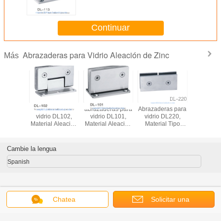
Continuar
Abrazaderas para Vidrio Aleación de Zinc
Más
abrazaderas de
abrazaderas para
Abrazaderas para
abrazade
vidrio DL102,
vidrio DL101,
vidrio DL220,
vidrio D
Material Aleación
Material Aleación
Material Tipo
aleación 
de zinc, Acabado
de zinc, Satinado
aleación de zinc,
satinado o
y Espejo,
Satinado o
cromado
55x90mm
Espejo, tipo doble
Cambie la lengua
Spanish
Chatea
Solicitar una
Inicio
|
Sobre nosotros
|
Contacto
|
Mapa del Sitio
|
Privacy Policy
cotización