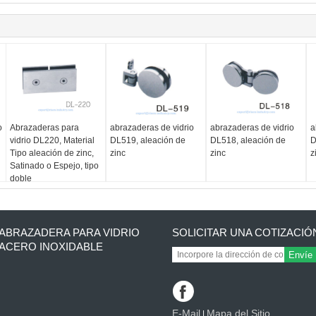
o
Abrazaderas para
abrazaderas de vidrio
abrazaderas de vidrio
a
vidrio DL220, Material
DL519, aleación de
DL518, aleación de
D
Tipo aleación de zinc,
zinc
zinc
z
Satinado o Espejo, tipo
doble
ABRAZADERA PARA VIDRIO
SOLICITAR UNA COTIZACIÓ
ACERO INOXIDABLE
Envíe
E-Mail
Mapa del Sitio
|