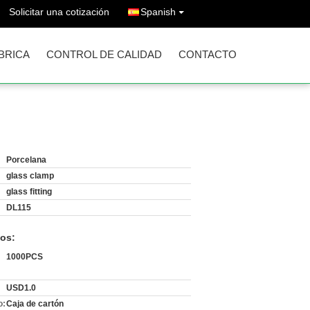
Solicitar una cotización
Spanish
ÁBRICA
CONTROL DE CALIDAD
CONTACTO
Porcelana
glass clamp
glass fitting
DL115
os:
1000PCS
USD1.0
o:
Caja de cartón