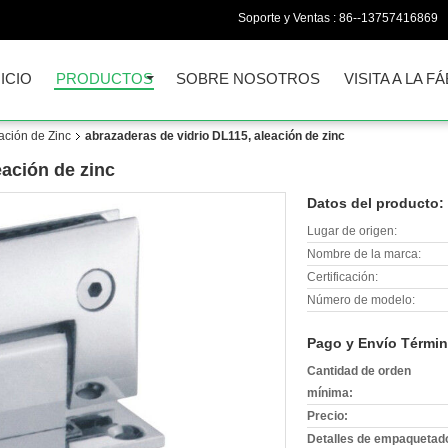
Soporte y Ventas :
86--13757416869
NICIO
PRODUCTOS
SOBRE NOSOTROS
VISITA A LA F
ación de Zinc
abrazaderas de vidrio DL115, aleación de zinc
eación de zinc
Datos del producto:
Lugar de origen:
Nombre de la marca:
Certificación:
Número de modelo:
Pago y Envío Términ
Cantidad de orden
mínima:
Precio:
Detalles de empaquetad