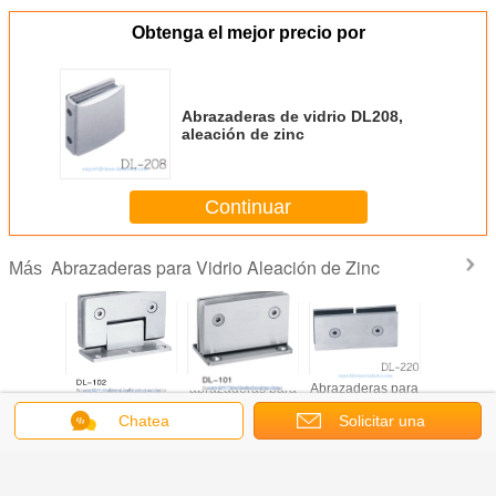
Obtenga el mejor precio por
Abrazaderas de vidrio DL208,
aleación de zinc
Continuar
Abrazaderas para Vidrio Aleación de Zinc
Más
abrazaderas de
abrazaderas para
Abrazaderas para
abrazade
vidrio DL102,
vidrio DL101,
vidrio DL220,
vidrio D
Chatea
Solicitar una
Material Aleación
Material Aleación
Material Tipo
aleación 
de zinc, Acabado
de zinc, Satinado
aleación de zinc,
satinado o
y Espejo,
Satinado o
cotización
cromado
55x90mm
Espejo, tipo doble
Cambie la lengua