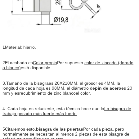
1Material: hierro.
2El acabado es
Color propio
Por supuesto.
color de zincado (dorado
o blanco)
está disponible.
3.
Tamaño de la bisagra
es 20X210MM, el grosor es 4MM, la
longitud de cada hoja es 98MM, el diámetro de
pin de acero
es 20
mm y es
recubrimiento de zinc blanco
el color.
4. Cada hoja es reluciente, esta técnica hace que la
La bisagra de
trabajo pesado más fuerte más fuerte
.
5Citaremos esto.
bisagra de las puertas
Por cada pieza, pero
normalmente se necesitan al menos 2 piezas de esta bisagra de
soldadura para fijar una puerta.