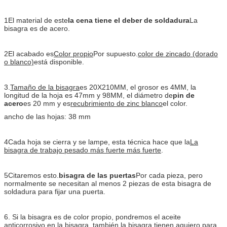
1El material de este
la cena tiene el deber de soldadura
La
bisagra es de acero.
2El acabado es
Color propio
Por supuesto.
color de zincado (dorado
o blanco)
está disponible.
3.
Tamaño de la bisagra
es 20X210MM, el grosor es 4MM, la
longitud de la hoja es 47mm y 98MM, el diámetro de
pin de
acero
es 20 mm y es
recubrimiento de zinc blanco
el color.
ancho de las hojas: 38 mm
4Cada hoja se cierra y se lampe, esta técnica hace que la
La
bisagra de trabajo pesado más fuerte más fuerte
.
5Citaremos esto.
bisagra de las puertas
Por cada pieza, pero
normalmente se necesitan al menos 2 piezas de esta bisagra de
soldadura para fijar una puerta.
6. Si la bisagra es de color propio, pondremos el aceite
anticorrosivo en la bisagra, también la bisagra tienen agujero para