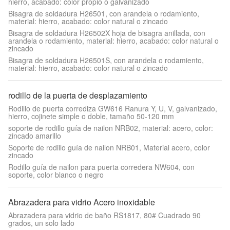
hierro, acabado: color propio o galvanizado
Bisagra de soldadura H26501, con arandela o rodamiento,
material: hierro, acabado: color natural o zincado
Bisagra de soldadura H26502X hoja de bisagra anillada, con
arandela o rodamiento, material: hierro, acabado: color natural o
zincado
Bisagra de soldadura H26501S, con arandela o rodamiento,
material: hierro, acabado: color natural o zincado
rodillo de la puerta de desplazamiento
Rodillo de puerta corrediza GW616 Ranura Y, U, V, galvanizado,
hierro, cojinete simple o doble, tamaño 50-120 mm
soporte de rodillo guía de nailon NRB02, material: acero, color:
zincado amarillo
Soporte de rodillo guía de nailon NRB01, Material acero, color
zincado
Rodillo guía de nailon para puerta corredera NW604, con
soporte, color blanco o negro
Abrazadera para vidrio Acero inoxidable
Abrazadera para vidrio de baño RS1817, 80# Cuadrado 90
grados, un solo lado