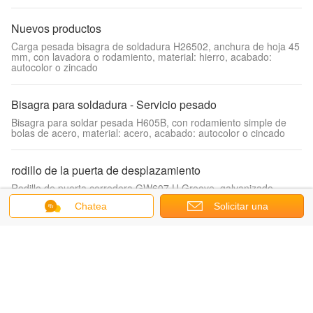
Nuevos productos
Carga pesada bisagra de soldadura H26502, anchura de hoja 45
mm, con lavadora o rodamiento, material: hierro, acabado:
autocolor o zincado
Bisagra para soldadura - Servicio pesado
Bisagra para soldar pesada H605B, con rodamiento simple de
bolas de acero, material: acero, acabado: autocolor o cincado
rodillo de la puerta de desplazamiento
Rodillo de puerta corredera GW607 U Groove, galvanizado,
hierro, rodamiento doble
Chatea
Solicitar una
cotización
Abrazadera para vidrio Acero inoxidable
Abrazadera para vidrio de baño RS1808, Bisel 135 grados, Acero
inoxidable 304, Satinado o Espejo
colocaciones del remiendo