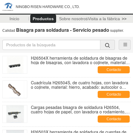
NINGBO RISEN HARDWARE CO., LTD.
Inicio
Productos
Sobre nosotros
Visita a la fábrica
>>
Bisagra para soldadura - Servicio pesado
Calidad
supplier.
H26504X herramienta de soldadura de bisagras de
hoja de bisagras, con lavadora o cojinete, material:
hierro, acabado: autocolor o zincado
Contacto
Cuadrícula H26504S, de cuatro hojas, con lavadora
o cojinete, material: hierro, acabado: autocolor o
zincado
Contacto
Cargas pesadas bisagra de soldadura H26504,
cuatro hojas de papel, con lavadora o rodamiento,
material: hierro, acabado: autocolor o zincado
Contacto
H26503X herramienta de soldadura de cuerdas de