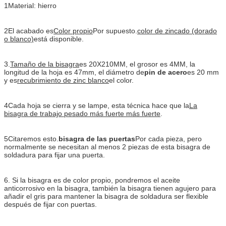
1Material: hierro
2El acabado es
Color propio
Por supuesto.
color de zincado (dorado
o blanco)
está disponible.
3.
Tamaño de la bisagra
es 20X210MM, el grosor es 4MM, la
longitud de la hoja es 47mm, el diámetro de
pin de acero
es 20 mm
y es
recubrimiento de zinc blanco
el color.
4Cada hoja se cierra y se lampe, esta técnica hace que la
La
bisagra de trabajo pesado más fuerte más fuerte
.
5Citaremos esto.
bisagra de las puertas
Por cada pieza, pero
normalmente se necesitan al menos 2 piezas de esta bisagra de
soldadura para fijar una puerta.
6. Si la bisagra es de color propio, pondremos el aceite
anticorrosivo en la bisagra, también la bisagra tienen agujero para
añadir el gris para mantener la bisagra de soldadura ser flexible
después de fijar con puertas.